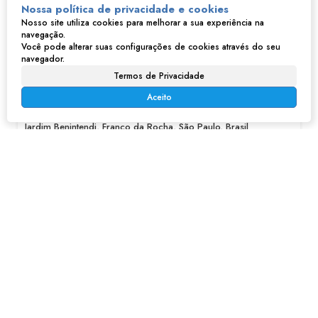
Nossa política de privacidade e cookies
Nosso site utiliza cookies para melhorar a sua experiência na
navegação.
Você pode alterar suas configurações de cookies através do seu
navegador.
Termos de Privacidade
Casa no Jardim Benintendi - Franco da Rocha
Aceito
R$
650.000
Jardim Benintendi, Franco da Rocha, São Paulo, Brasil
3
2
233m²
3
233m²
500m²