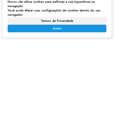
Nosso site utiliza cookies para melhorar a sua experiência na
navegação.
Imóveis relacionados
Você pode alterar suas configurações de cookies através do seu
navegador.
Termos de Privacidade
Aceito
Casa em Estância Lago Azul - Franco da Rocha
R$
280.000
Estância Lago Azul, Franco da Rocha, São Paulo, Brasil
3
1
2