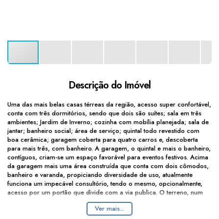
Descrição do Imóvel
Uma das mais belas casas térreas da região, acesso super confortável,
conta com três dormitórios, sendo que dois são suítes; sala em três
ambientes; Jardim de Inverno; cozinha com mobília planejada; sala de
jantar; banheiro social; área de serviço; quintal todo revestido com
boa cerâmica; garagem coberta para quatro carros e, descoberta
para mais três, com banheiro. A garagem, o quintal e mais o banheiro,
contíguos, criam-se um espaço favorável para eventos festivos. Acima
da garagem mais uma área construída que conta com dois cômodos,
banheiro e varanda, propiciando diversidade de uso, atualmente
funciona um impecável consultório, tendo o mesmo, opcionalmente,
acesso por um portão que divide com a via publica. O terreno, num
dos lugares mais altos da Cidade, mede 350,00m2, é de esquina,
Ver mais...
totalmente plano, com vista super aprazível.