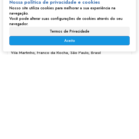
Nossa política de privacidade e cookies
Nosso site utiliza cookies para melhorar a sua experiência na
navegação.
Você pode alterar suas configurações de cookies através do seu
navegador.
Casa na Vila Martinho - Franco da Rocha, SP
Termos de Privacidade
Aceito
R$
400.000
Vila Martinho, Franco da Rocha, São Paulo, Brasil
2
1
115m²
1
115m²
497m²