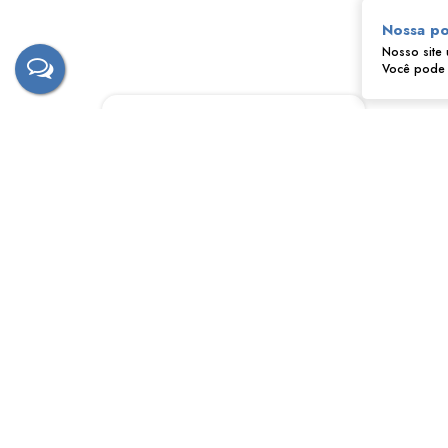
Nossa po
Nosso site 
Você pode a
‹
›
Toninho
CRECI
15117