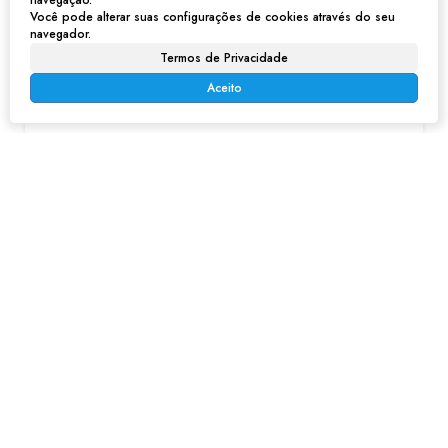
navegação.
Você pode alterar suas configurações de cookies através do seu
navegador.
Termos de Privacidade
Aceito
Casa em Vila Carmela de Tulio - Franco da Rocha
R$
300.000
Vila Carmela de Túlio, Franco da Rocha, São Paulo, Brasil
180m²
180m²
515m²