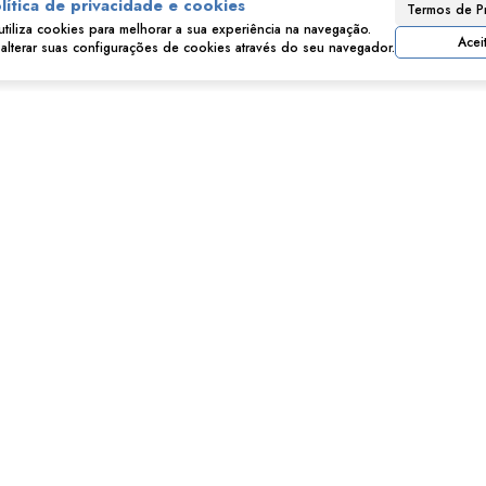
lítica de privacidade e cookies
Termos de P
utiliza cookies para melhorar a sua experiência na navegação.
Acei
lterar suas configurações de cookies através do seu navegador.
Mapa do Imóvel
Companhia Fazenda Belém
,
Franco da Rocha
,
São
Paulo
,
Brasil
Clique aqui para ver o
Mapa
Imóveis relacionados