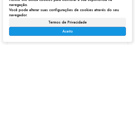
navegação.
Você pode alterar suas configurações de cookies através do seu
navegador.
Apartamento em Parque Santa Delfa - Franco da Rocha
Termos de Privacidade
Aceito
R$
2.500
Parque Santa Delfa, Franco da Rocha, São Paulo, Brasil
2
1
1
APARTAMENTO VILLA AMICI CHACÁRA DA COLINAS - FRANCO DA ROCHA