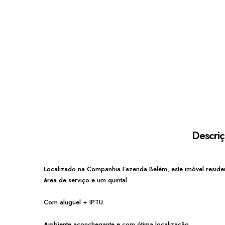
Descri
Localizado na Companhia Fazenda Belém, este imóvel residen
área de serviço e um quintal
Com aluguel + IPTU.
Ambiente aconchegante e com ótima localização.