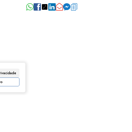
rivacidade
to