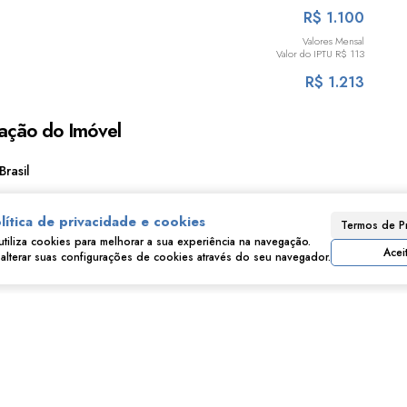
R$
1.100
Valores Mensal
Valor do IPTU
R$
113
R$
1.213
ação do Imóvel
Brasil
lítica de privacidade e cookies
Termos de P
utiliza cookies para melhorar a sua experiência na navegação.
Acei
lterar suas configurações de cookies através do seu navegador.
Consulte nossos Corretores