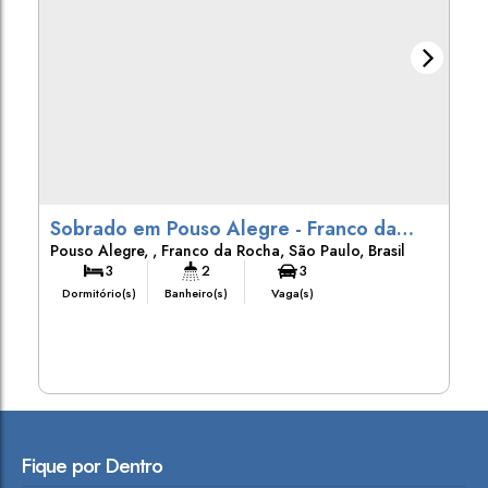
Sobrado em Pouso Alegre - Franco da
Pouso Alegre
,
Franco da Rocha
,
São Paulo
,
Brasil
Rocha
3
2
3
Dormitório(s)
Banheiro(s)
Vaga(s)
Fique por Dentro