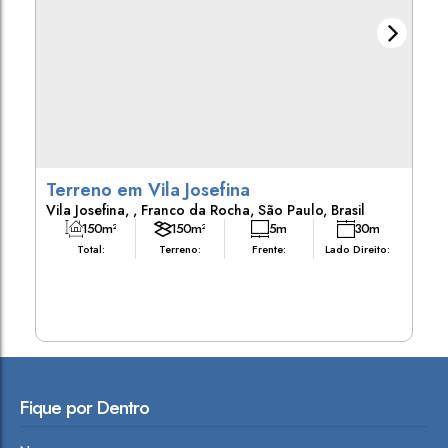
Terreno em Vila Josefina
Vila Josefina
,
Franco da Rocha
,
São Paulo
,
Brasil
150m²
150m²
5m
30m
Total:
Terreno:
Frente:
Lado Direito:
30m
Lado Esquerdo:
Fique por Dentro