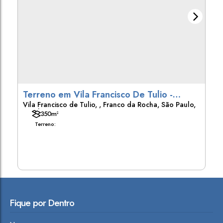
Terreno em Vila Francisco De Tulio -
Vila Francisco de Tulio
,
Franco da Rocha
,
São Paulo
,
Franco da Rocha
Brasil
350m²
Terreno:
Fique por Dentro