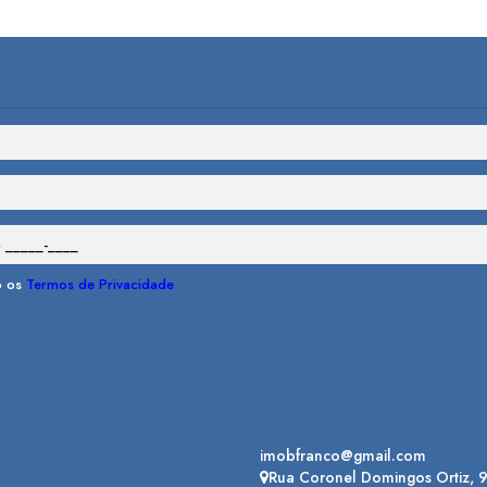
o os
Termos de Privacidade
imobfranco@gmail.com
Rua Coronel Domingos Ortiz
,