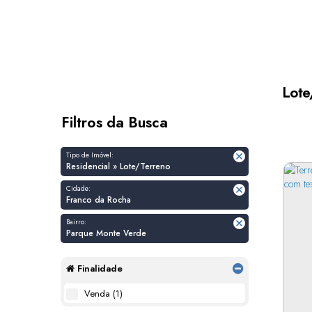
Lote
Filtros da Busca
Tipo de Imóvel:
Residencial » Lote/Terreno
Cidade:
Franco da Rocha
Bairro:
Parque Monte Verde
Finalidade
Venda (1)