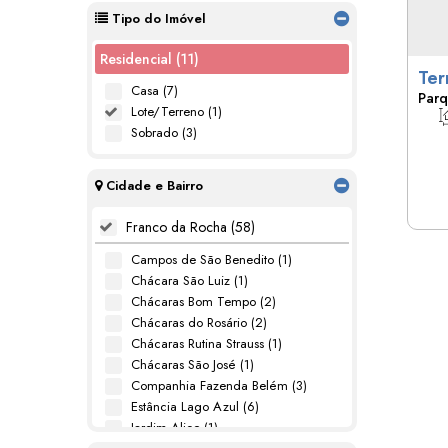
Tipo do Imóvel
Residencial (11)
Terr
Casa (7)
Parq
Roc
Lote/Terreno (1)
10,
Sobrado (3)
Cidade e Bairro
Franco da Rocha (58)
Campos de São Benedito (1)
Chácara São Luiz (1)
Chácaras Bom Tempo (2)
Chácaras do Rosário (2)
Chácaras Rutina Strauss (1)
Chácaras São José (1)
Companhia Fazenda Belém (3)
Estância Lago Azul (6)
Jardim Alice (1)