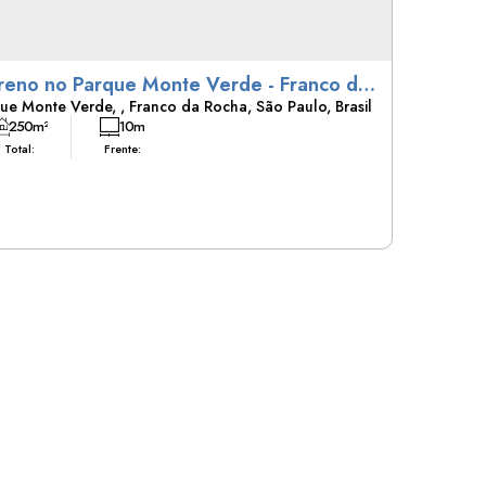
eno no Parque Monte Verde - Franco da
ue Monte Verde
,
Franco da Rocha
,
São Paulo
,
Brasil
ha, com 250,00m², com testada de
250m²
10m
00m².
Total:
Frente: