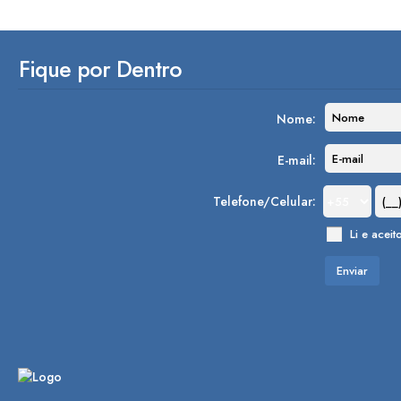
Jardim Vassouras I (1)
Campo Limpo Paulista (1)
Fique por Dentro
Jardim Vista Alegre (1)
Itanhaém (1)
Nome:
Bopiranga (1)
E-mail:
Telefone/Celular:
Li e aceit