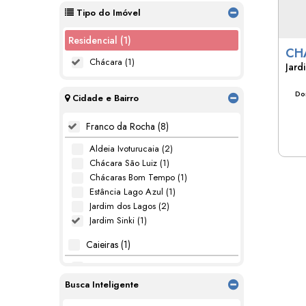
Tipo do Imóvel
Residencial (1)
CH
Chácara (1)
Jard
JAR
Dor
Cidade e Bairro
Franco da Rocha (8)
Aldeia Ivoturucaia (2)
Chácara São Luiz (1)
Chácaras Bom Tempo (1)
Estância Lago Azul (1)
Jardim dos Lagos (2)
Jardim Sinki (1)
Caieiras (1)
Laranjeiras (1)
Busca Inteligente
Cajamar (1)