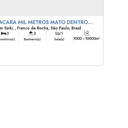
ACARA MIL METROS MATO DENTRO
im Sinki
,
Franco da Rocha
,
São Paulo
,
Brasil
DIN SINKI
3
2
1
1000 ~ 10000m²
mitório(s)
Banheiro(s)
Sala(s)
Total:
2
1000m²
1000m²
20m
Vaga(s)
Útil:
Terreno:
Fundos:
20m
52m
49m
Frente:
Lado Direito:
Lado Esquerdo: