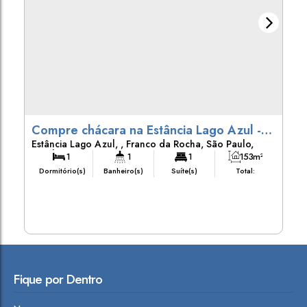
Compre chácara na Estância Lago Azul -
Estância Lago Azul
,
Franco da Rocha
,
São Paulo
,
Franco da Rocha
Brasil
1
1
1
153m²
Dormitório(s)
Banheiro(s)
Suíte(s)
Total:
3
153m²
600m²
Vaga(s)
Útil:
Terreno:
Fique por Dentro