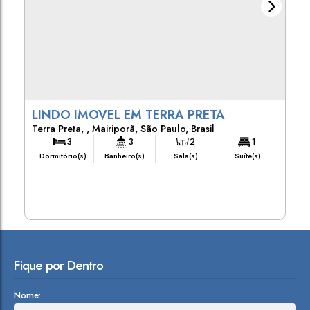
LINDO IMOVEL EM TERRA PRETA
Terra Preta
,
Mairiporã
,
São Paulo
,
Brasil
3
3
2
1
Dormitório(s)
Banheiro(s)
Sala(s)
Suíte(s)
352m²
3
10m
Total:
Vaga(s)
Frente:
Fique por Dentro
Nome: