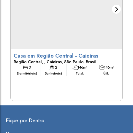
Casa em Região Central - Caieiras
Região Central
,
Caieiras
,
São Paulo
,
Brasil
3
2
146m²
146m²
Dormitório(s)
Banheiro(s)
Total:
Útil:
424m²
Terreno:
Fique por Dentro