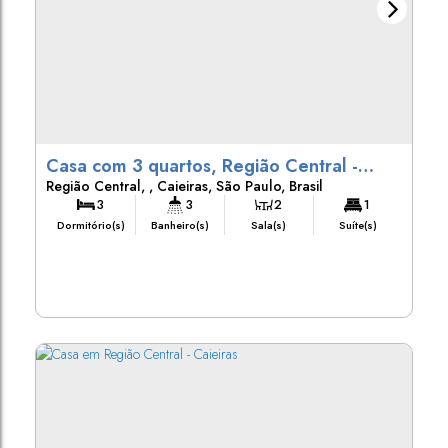
Casa com 3 quartos, Região Central -
Região Central
,
Caieiras
,
São Paulo
,
Brasil
Caieiras
3
3
2
1
Dormitório(s)
Banheiro(s)
Sala(s)
Suíte(s)
2
233m²
250m²
10m
Vaga(s)
Útil:
Terreno:
Fundos:
10m
25m
25m
Frente:
Lado Direito:
Lado Esquerdo: