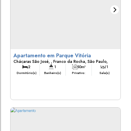
Apartamento em Parque Vitória
Chácaras São José
,
Franco da Rocha
,
São Paulo
,
Brasil
2
1
50m²
1
Dormitório(s)
Banheiro(s)
Privativo:
Sala(s)
59m²
1
10m²
Total:
Vaga(s)
Útil: