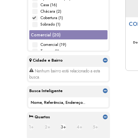
Casa (16)
Chácara (2)
Cobertura (1)
CO
Sobrado (1)
PO
Comercial (20)
Dor
Comercial (19)
Terreno (1)
Cidade e Bairro
Industrial (2)
Nenhum bairro está relacionado a esta
Galpão (2)
busca.
Misto (1)
Busca Inteligente
Residencial e Comercial (1)
Quartos
1+
2+
3+
4+
5+