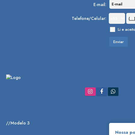
E-mail:
Telefone/Celular:
Li e aceit
//Modelo 3
Nossa po