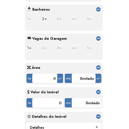
Banheiros
1+
2+
3+
4+
5+
Vagas de Garagem
1+
2+
3+
4+
5+
Área
De
m²
Até
m²
Valor do Imóvel
De
Até
Detalhes do Imóvel
Detalhes