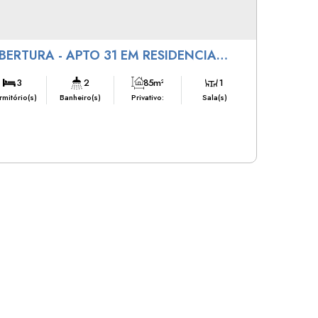
BERTURA - APTO 31 EM RESIDENCIA
RTO SEGURO VIII
3
2
85m²
1
mitório(s)
Banheiro(s)
Privativo:
Sala(s)
1
Vaga(s)