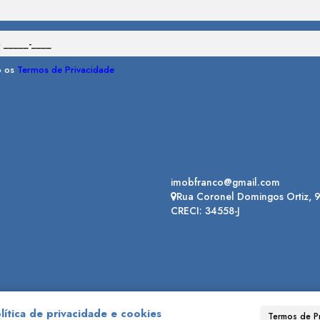
o os
Termos de Privacidade
imobfranco@gmail.com
Rua Coronel Domingos Ortiz
,
CRECI: 34558-J
lítica de privacidade e cookies
Termos de P