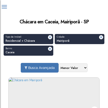
Chácara em Caceia, Mairiporã - SP
Tipo de Imóvel:
Cidade:
Residencial » Chácara
Mairiporã
Bairro:
Caceia
Busca Avançada