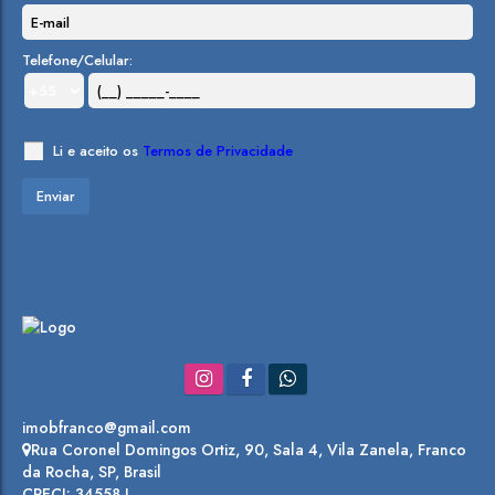
Telefone/Celular:
Li e aceito os
Termos de Privacidade
imobfranco@gmail.com
Rua Coronel Domingos Ortiz
,
90
,
Sala 4
,
Vila Zanela
,
Franco
da Rocha
,
SP
,
Brasil
CRECI: 34558-J