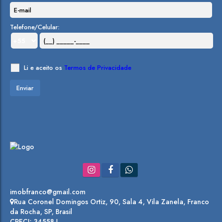
Telefone/Celular:
Li e aceito os
Termos de Privacidade
imobfranco@gmail.com
Rua Coronel Domingos Ortiz
,
90
,
Sala 4
,
Vila Zanela
,
Franco
da Rocha
,
SP
,
Brasil
CRECI: 34558-J