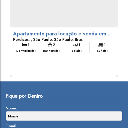
Apartamento para locação e venda em
Perdizes
,
São Paulo
,
São Paulo
,
Brasil
Perdizes- SP
1
2
1
1
Dormitório(s)
Banheiro(s)
Sala(s)
Suíte(s)
Fique por Dentro
Nome:
E-mail: