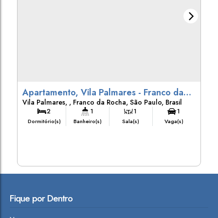
Apartamento, Vila Palmares - Franco da
Vila Palmares
,
Franco da Rocha
,
São Paulo
,
Brasil
Rocha
2
1
1
1
Dormitório(s)
Banheiro(s)
Sala(s)
Vaga(s)
Fique por Dentro